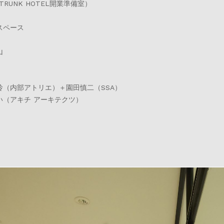
（TRUNK HOTEL開業準備室）
スペース
山
玲（内部アトリエ）＋園田慎二（SSA）
い（アキチ アーキテクツ）